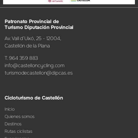
Patronato Provincial de
Turismo Diputación Provincial
Av. Vall d’Uixó, 25 - 12004,
Castellón de la Plana
T. 964 359 883
info@castelloncycling.com
turismodecastellon@dipcas.es
Cicloturismo de Castellón
Inicio
Quienes somos
Destinos
Rutas ciclistas