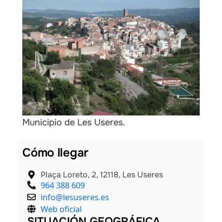
les
Municipio de Les Useres.
Cómo llegar
Plaça Loreto, 2, 12118, Les Useres
964 388 609
info@lesuseres.es
Web oficial
SITUACIÓN GEOGRÁFICA