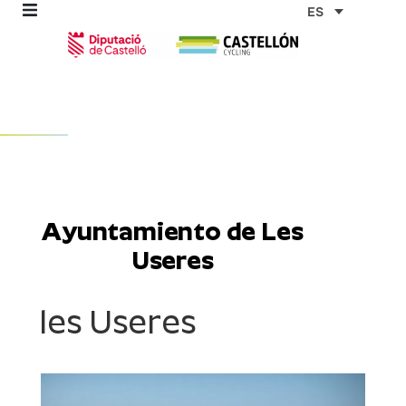
Ir
ES
al
contenido
omos
tas
Ayuntamiento de Les
as
Useres
les Useres