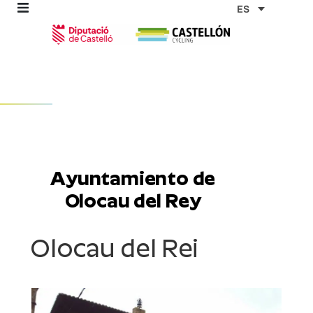
Ir
ES
al
contenido
omos
tas
Ayuntamiento de
as
Olocau del Rey
Olocau del Rei