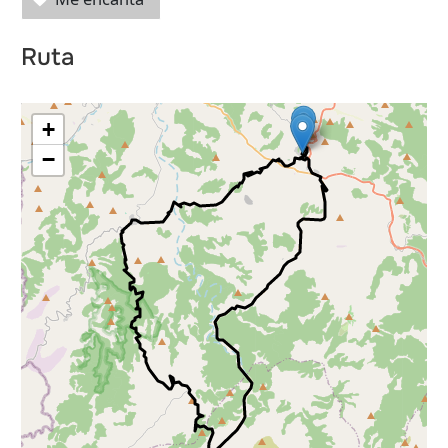
les
Ruta
+
−