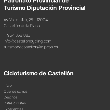
Patronato Provincial de
Turismo Diputación Provincial
Av. Vall d’Uixó, 25 - 12004,
Castellón de la Plana
T. 964 359 883
info@castelloncycling.com
turismodecastellon@dipcas.es
Cicloturismo de Castellón
Inicio
Quienes somos
Destinos
Rutas ciclistas
Experiencias