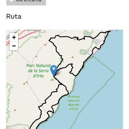
Ruta
+
−