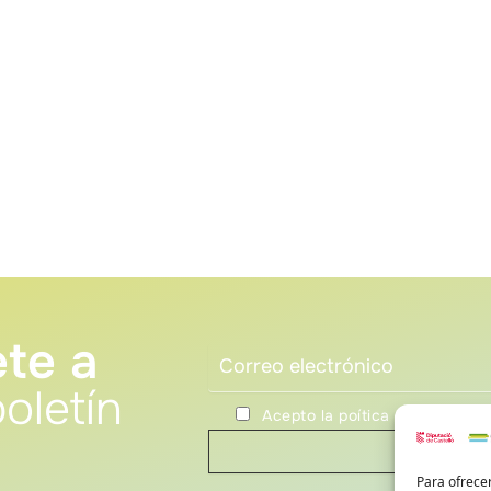
te a
oletín
Acepto la poítica de privacida
Para ofrecer